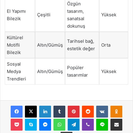
Özgün
El Yapımı
tasarım,
Çeşitli
Yüksek
Bilezik
sanatsal
dokunuş
Kültürel
Tarihsel bağ,
Motifli
Altın/Gümüş
Orta
estetik değer
Bilezik
Sosyal
Popüler
Medya
Altın/Gümüş
Yüksek
tasarımlar
Trendleri
Facebook
X
LinkedIn
Tumblr
Pinterest
Reddit
VKontakte
Odnok
Pocket
Skype
Messenger
WhatsApp
Telegram
Viber
Line
E-Posta ile payla
Yazdır