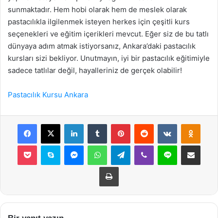
sunmaktadır. Hem hobi olarak hem de meslek olarak
pastacılıkla ilgilenmek isteyen herkes için çeşitli kurs
seçenekleri ve eğitim içerikleri mevcut. Eğer siz de bu tatlı
dünyaya adım atmak istiyorsanız, Ankara’daki pastacılık
kursları sizi bekliyor. Unutmayın, iyi bir pastacılık eğitimiyle
sadece tatlılar değil, hayalleriniz de gerçek olabilir!
Pastacılık Kursu Ankara
Facebook
X
LinkedIn
Tumblr
Pinterest
Reddit
VKontakte
Odnok
Pocket
Skype
Messenger
WhatsApp
Telegram
Viber
Line
E-Posta ile payla
Yazdır