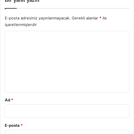
Bir yanıt yazın
E-posta adresiniz yayınlanmayacak.
Gerekli alanlar
*
ile
işaretlenmişlerdir
Y
o
r
u
m
*
Ad
*
E-posta
*